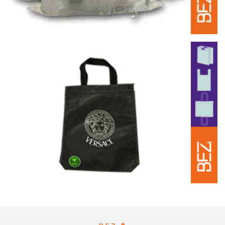
İp Büzgülü Bez Çantaları
İp Büzgülü Bez Çantalar | Çeşitleri | Fiyatları