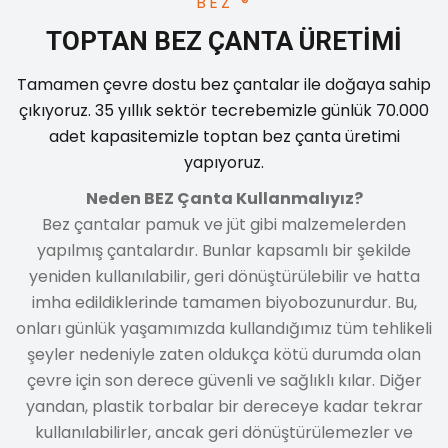
BEZ ®
Özel Tasarım Bez Çantalar
TOPTAN BEZ ÇANTA ÜRETIMI
Özel Tasarım ve Laminasyonlu Bez Çanta | Çeşitleri | Fiyatları
Tamamen çevre dostu bez çantalar ile doğaya sahip
çıkıyoruz. 35 yıllık sektör tecrebemizle günlük 70.000
adet kapasitemizle toptan bez çanta üretimi
yapıyoruz.
Neden BEZ Çanta Kullanmalıyız?
ç
Bez çantalar pamuk ve jüt gibi malzemelerden
yapılmış çantalardır. Bunlar kapsamlı bir şekilde
B
yeniden kullanılabilir, geri dönüştürülebilir ve hatta
b
imha edildiklerinde tamamen biyobozunurdur. Bu,
onları günlük yaşamımızda kullandığımız tüm tehlikeli
şeyler nedeniyle zaten oldukça kötü durumda olan
çevre için son derece güvenli ve sağlıklı kılar. Diğer
yandan, plastik torbalar bir dereceye kadar tekrar
kullanılabilirler, ancak geri dönüştürülemezler ve