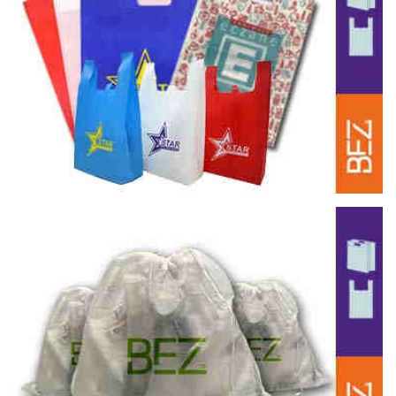
Mağaza Bez Çantaları
Mağaza için bez çanta | Çeşitleri | Fiyatları
Poşet Bez Çantaları
Poşet şeklinde ve El Geçme Alttan Körüklü Bez Çantalar | Çeşitleri |
Fiyatları