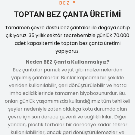
BEZ ®
Promosyon Fuar Bez Çanta
TOPTAN BEZ ÇANTA ÜRETIMI
Promosyon Fuar Bez Çanta | Çeşitleri | Fiyatları
Tamamen çevre dostu bez çantalar ile doğaya sahip
çıkıyoruz. 35 yıllık sektör tecrebemizle günlük 70.000
adet kapasitemizle toptan bez çanta üretimi
yapıyoruz.
Neden BEZ Çanta Kullanmalıyız?
ç
Bez çantalar pamuk ve jüt gibi malzemelerden
yapılmış çantalardır. Bunlar kapsamlı bir şekilde
B
yeniden kullanılabilir, geri dönüştürülebilir ve hatta
b
imha edildiklerinde tamamen biyobozunurdur. Bu,
onları günlük yaşamımızda kullandığımız tüm tehlikeli
şeyler nedeniyle zaten oldukça kötü durumda olan
çevre için son derece güvenli ve sağlıklı kılar. Diğer
yandan, plastik torbalar bir dereceye kadar tekrar
kullanılabilirler, ancak geri dönüştürülemezler ve