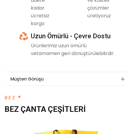
adete
ve kaliteli
kadar
çözümler
ücretsiz
üretiyoruz
kargo
icon
Uzun Ömürlü - Çevre Dostu
Ürünlerimiz uzun ömürlü
vetamamen geri dönüştürülebilirdir.
Müşteri Görüşü
BEZ ®
BEZ ÇANTA ÇEŞITLERI