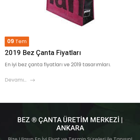
09
Tem
2019 Bez Çanta Fiyatları
En iyi bez çanta fiyatları ve 2019 tasarımları.
Devamı...
icon
BEZ ® ÇANTA ÜRETIM MERKEZI |
ANKARA
Bize Ulaşın En İyi Fiyat ve Termin Süreleri ile Tanışın!