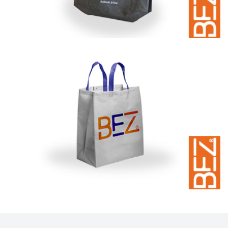
Mağaza Bez Çantaları
Mağaza için bez çanta | Çeşitleri | Fiyatları