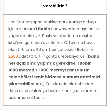
Verebiliriz ?
Seri üretim yapan makina parkurumuz olduğu
için minumum
1 Bobin
nonwoven kumaşa baskı
yapabilmekteyiz. Baskı ve ebatlama müşteri
isteğine göre ayrı ayrı ilerler. Ortalama boyut
olan (40 cm x 40 cm) bir çantada 1 Bobin ile
2500
adet (%10 +-) çanta üretebiliyoruz. (
Daha
net açıklama yapmak gerekirse; 1 Bobin
1000 metredir. 1000 metreyi çantanızın
enine böler iseniz bizim minumum adetimizi
çıkartabilirsiniz.
) Tesisimizde bir bobinden
daha az baskılı veya baskısız bez çanta üretimi
bulunmamaktadır.