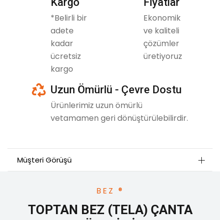
icon
Kargo
Fiyatlar
*Belirli bir
Ekonomik
adete
ve kaliteli
kadar
çözümler
ücretsiz
üretiyoruz
kargo
icon
Uzun Ömürlü - Çevre Dostu
Ürünlerimiz uzun ömürlü
vetamamen geri dönüştürülebilirdir.
Müşteri Görüşü
BEZ ®
TOPTAN BEZ (TELA) ÇANTA